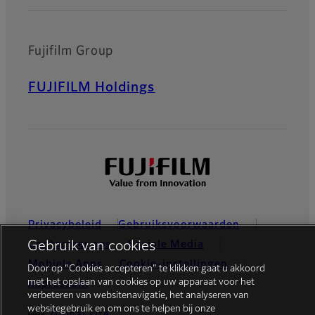
Fujifilm Group
FUJIFILM Holdings
Privacybeleid
Gebruiksvoorwaarden
Gebruik van cookies
Contacteer ons
Sociale Media
Mobiele Apps
Cookie-instellingen
Door op “Cookies accepteren” te klikken gaat u akkoord
met het opslaan van cookies op uw apparaat voor het
Impressum
verbeteren van websitenavigatie, het analyseren van
websitegebruik en om ons te helpen bij onze