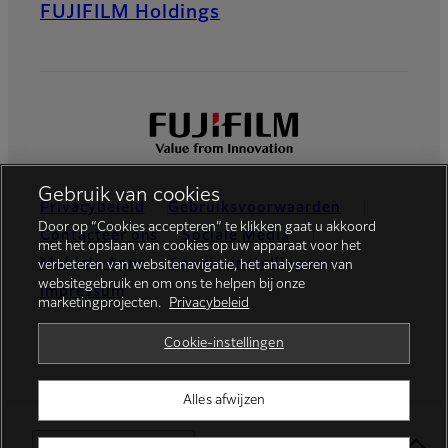
FUJIFILM Holdings
Gebruik van cookies
Privacybeleid
Gebruiksvoorwaarden
Door op “Cookies accepteren” te klikken gaat u akkoord
Contacteer ons
Sociale Media
met het opslaan van cookies op uw apparaat voor het
Mobiele Apps
Cookie-instellingen
verbeteren van websitenavigatie, het analyseren van
websitegebruik en om ons te helpen bij onze
Impressum
marketingprojecten.
Privacybeleid
Global site
Cookie-instellingen
Alles afwijzen
© FUJIFILM Europe GmbH