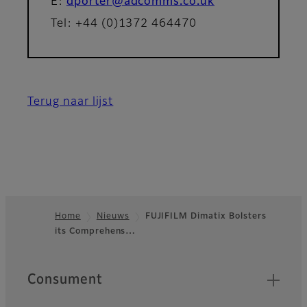
E:
dporter@adcomms.co.uk
Tel: +44 (0)1372 464470
Terug naar lijst
Home
Nieuws
FUJIFILM Dimatix Bolsters
its Comprehens…
Footer
Quick Links
Consument