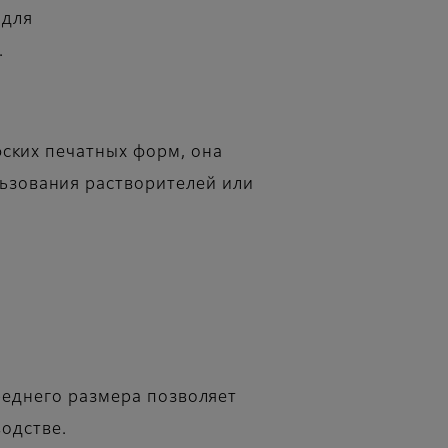
 для
.
фских печатных форм, она
ьзования растворителей или
реднего размера позволяет
одстве.