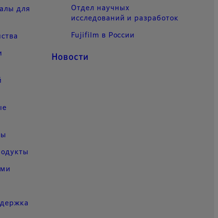
Отдел научных
алы для
исследований и разработок
Fujifilm в России
йства
и
Новости
й
ые
ры
родукты
ыми
ддержка