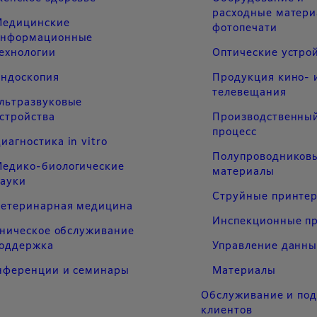
расходные матери
едицинские
фотопечати
информационные
ехнологии
Оптические устро
ндоскопия
Продукция кино- 
телевещания
льтразвуковые
стройства
Производственны
процесс
иагностика in vitro
Полупроводников
едико-биологические
материалы
ауки
Струйные принте
етеринарная медицина
Инспекционные п
хническое обслуживание
поддержка
Управление данн
нференции и семинары
Материалы
Обслуживание и по
клиентов