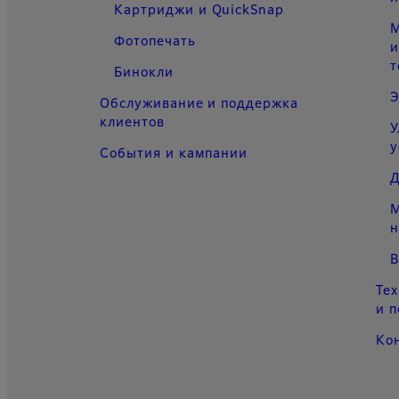
Картриджи и QuickSnap
М
Фотопечать
т
Бинокли
Э
Обслуживание и поддержка
клиентов
У
у
События и кампании
Д
М
н
В
Те
и 
Ко