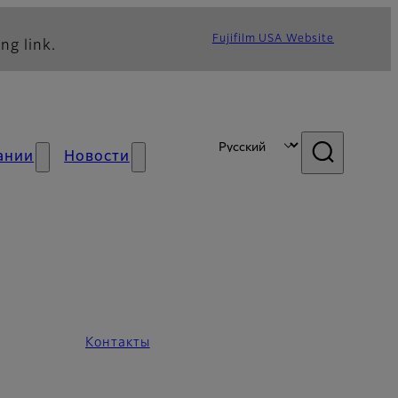
Fujifilm USA Website
ng link.
ании
Новости
Контакты