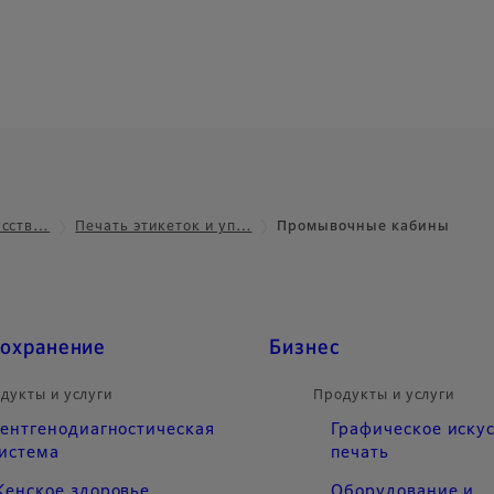
усств…
Печать этикеток и уп…
Промывочные кабины
охранение
Бизнес
дукты и услуги
Продукты и услуги
ентгенодиагностическая
Графическое искус
истема
печать
енское здоровье
Оборудование и