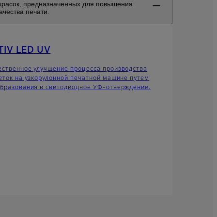
красок, предназначенных для повышения
ачества печати.
TIV LED UV
ственное улучшение процесса производства
еток на узкорулонной печатной машине путем
бразования в светодиодное УФ-отверждение.