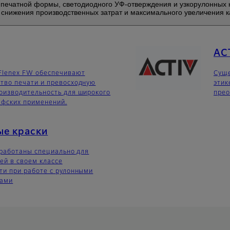
 печатной формы, светодиодного УФ-отверждения и узкорулонных 
снижения производственных затрат и максимального увеличения к
AC
Flenex FW обеспечивают
Суще
тво печати и превосходную
этик
оизводительность для широкого
прео
афских применений.
ые краски
зработаны специально для
ей в своем классе
ти при работе с рулонными
нами