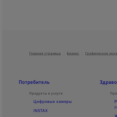
Главная страница
Бизнес
Графическое иск
Footer
Быстрые ссылки
Потребитель
Здраво
Продукты и услуги
Про
Цифровые камеры
Р
с
INSTAX
Ж