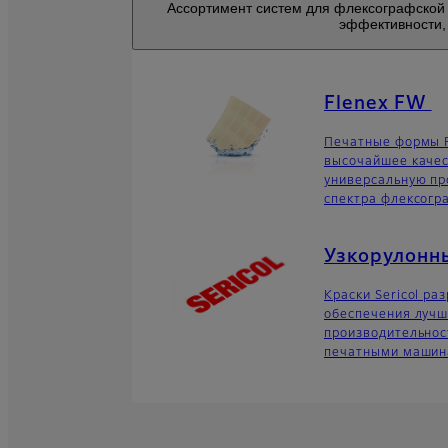
Ассортимент систем для флексографской
эффективности, 
Flenex FW
Печатные формы 
высочайшее качес
универсальную пр
спектра флексогр
Узкорулонн
Краски Sericol ра
обеспечения лучш
производительнос
печатными маши