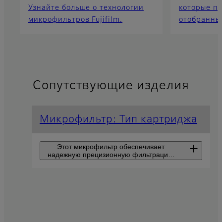
Узнайте больше о технологии
которые пр
микрофильтров Fujifilm.
отобранны
Сопутствующие изделия
Микрофильтр: Тип картриджа
Этот микрофильтр обеспечивает
надежную прецизионную фильтрацию
микроорганизмов и мелких частиц на
уровне обслуживания широкого спектра
отраслей, таких как пищевые продукты,
прецизионное оборудование и
Картридж PSE W
электроника.
Стандартный тип,
отвечающий широкому