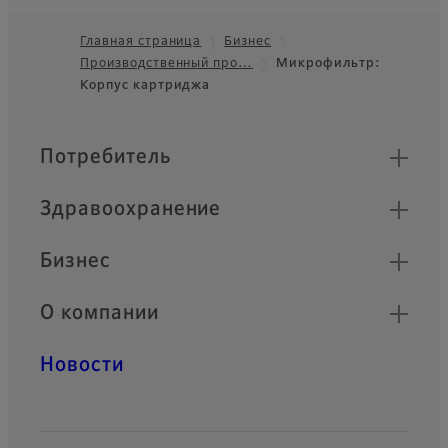
диапазону различных
требований.
Главная страница
Бизнес
Производственный про…
Микрофильтр:
Footer
Картридж PSS03
Корпус картриджа
Наименьший диаметр пор,
который удаляет частицы
Быстрые ссылки
Потребитель
размером до 0,03 мкм.
Здравоохранение
Картридж PSE05
Минутный диаметр пор,
Бизнес
который удаляет частицы
размером до 0,05 мкм.
О компании
Картридж PSE типа
Новости
L
Высокопроизводительный
тип, поддерживающий