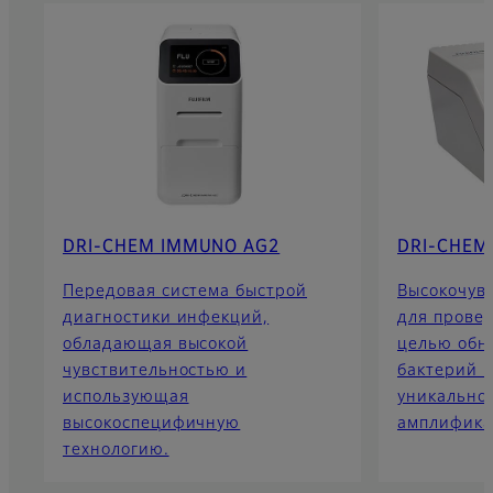
DRI-CHEM IMMUNO AG2
DRI-CHEM
Передовая система быстрой
Высокочув
диагностики инфекций,
для провед
обладающая высокой
целью обн
чувствительностью и
бактерий 
использующая
уникально
высокоспецифичную
амплифика
технологию.