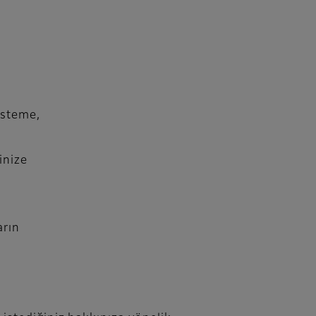
i
isteme,
inize
arın