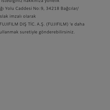
k istediğiniz hakkınıza yönelik
ğı Yolu Caddesi No:9, 34218 Bağcılar/
slak imzalı olarak
 FUJIFILM DIŞ TİC. A.Ş. (FUJIFILM) ’e daha
ullanmak suretiyle gönderebilirsiniz.