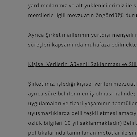
yardımcılarımız ve alt yüklenicilerimiz i
mercilerle ilgili mevzuatın öngördüğü durum
Ayrıca Şirket maillerinin yurtdışı menşeili
süreçleri kapsamında muhafaza edilmekte,
Kişisel Verilerin Güvenli Saklanması ve Si
Şirketimiz, işlediği kişisel verileri mevzu
ayrıca süre belirlenmemiş olması halinde; k
uygulamaları ve ticari yaşamının teamülle
uyuşmazlıklarda delil teşkil etmesi amacıyl
özlük bilgileri 10 yıl saklanmaktadır) Beli
politikalarında tanımlanan metotlar ile si