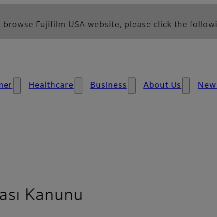
 browse Fujifilm USA website, please click the followi
mer
Healthcare
Business
About Us
New
ması Kanunu