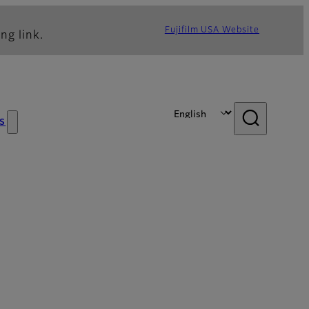
Fujifilm USA Website
ng link.
s