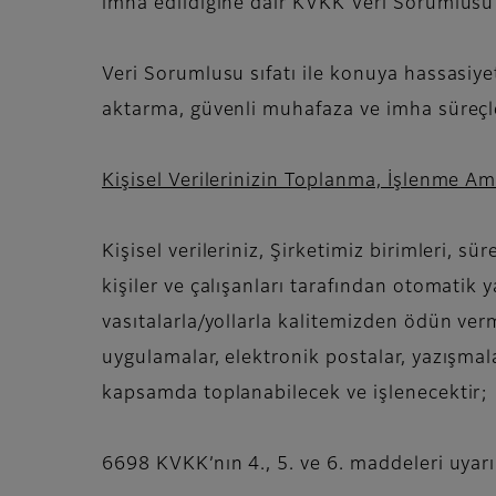
imha edildiğine dair KVKK Veri Sorumlusu s
Veri Sorumlusu sıfatı ile konuya hassasiye
aktarma, güvenli muhafaza ve imha süreçler
Kişisel Verilerinizin Toplanma, İşlenme A
Kişisel verileriniz, Şirketimiz birimleri, sü
kişiler ve çalışanları tarafından otomatik
vasıtalarla/yollarla kalitemizden ödün verm
uygulamalar, elektronik postalar, yazışmal
kapsamda toplanabilecek ve işlenecektir;
6698 KVKK’nın 4., 5. ve 6. maddeleri uyarın