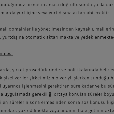
le sunduğumuz hizmetin amacı doğrultusunda ya da düz
larda yurt içine veya yurt dışına aktarılabilecektir.
 mail domainler ile yönetilmesinden kaynaklı, maillerimi
 yurtdışına otomatik aktarılmakta ve yedeklenmekted
linmesi
atlarda, şirket prosedürlerinde ve politikalarında beli
işisel veriler şirketimizin o veriyi işlerken sunduğu h
ri uyarınca işlenmesini gerektiren süre kadar ve bu s
a uygulamada gerekliliği ortaya konulan süreler boyunc
rtilen sürelerin sona ermesinden sonra söz konusu kişi
linmekte, yok edilmekte veya anonim hale getirilmekte