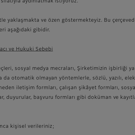
ıfatıyla aydınlatmak istiyoruz.
tle yaklaşmakta ve özen göstermekteyiz. Bu çerçevede 
i aşağıdaki gibidir.
macı ve Hukuki Sebebi
reçleri, sosyal medya mecraları, Şirketimizin işbirliği 
 ya da otomatik olmayan yöntemlerle, sözlü, yazılı, ele
eden iletişim formları, çalışan şikâyet formları, sosya
ar, duyurular, başvuru formları gibi doküman ve kayıt
ca kişisel verileriniz;