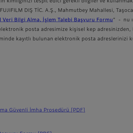
in kimliğinizi tespit edici gerekli bilgiler ve kullanma
“FUJIFILM DIŞ TİC. A.Ş., Mahmutbey Mahallesi, Taşoca
l Veri Bilgi Alma, İşlem Talebi Başvuru Formu
”
- nu ı
 elektronik posta adresimize kişisel kep adresinizden,
minde kayıtlı bulunan elektronik posta adreslerinizi k
lama Güvenli İmha Prosedürü
[PDF]