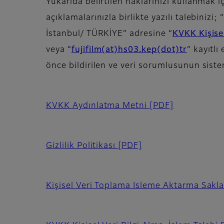
Yukarıda belirtilen haklarınızı kullanmak iç
açıklamalarınızla birlikte yazılı talebinizi;
İstanbul/ TÜRKİYE
” adresine
“
KVKK Kişise
veya
“
fujifilm(at)hs03.kep(dot)tr
”
kayıtlı
önce bildirilen ve veri sorumlusunun siste
KVKK Aydınlatma Metni
[PDF]
Gizlilik Politikası
[PDF]
Kişisel Veri Toplama Isleme Aktarma Sak