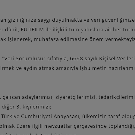
an gizliliğinize saygı duyulmakta ve veri güvenliğiniz
dâhil, FUJIFILM ile ilişkili tüm şahıslara ait her türlü 
rak işlenerek, muhafaza edilmesine önem vermekteyiz
“Veri Sorumlusu” sıfatıyla, 6698 sayılı Kişisel Verile
ndirmek ve aydınlatmak amacıyla işbu metin hazırlanmış 
çalışan adaylarımızı, ziyaretçilerimizi, tedarikçilerimizi
iğer 3. kişilerimizi;
li Türkiye Cumhuriyeti Anayasası, ülkemizin taraf oldu
lmak üzere ilgili mevzuatlar çerçevesinde toplandığı, 