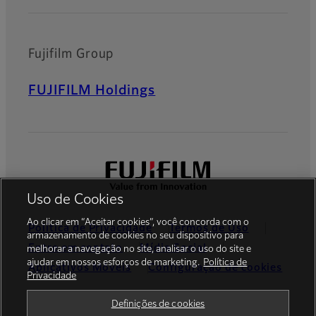
Fujifilm Group
FUJIFILM Holdings
Uso de Cookies
Ao clicar em “Aceitar cookies”, você concorda com o
Política de Privacidade
Termos de Uso
armazenamento de cookies no seu dispositivo para
Entre em contato
Mídia Social
melhorar a navegação no site, analisar o uso do site e
ajudar em nossos esforços de marketing.
Política de
Aplicativos Móveis
Configuração de cookies
Privacidade
Global site
Definições de cookies