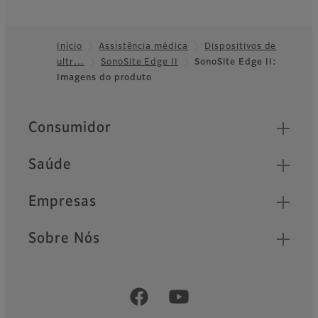
Início
Assistência médica
Dispositivos de
ultr…
SonoSite Edge II
SonoSite Edge II:
Footer
Imagens do produto
Quick Links
Consumidor
Saúde
Empresas
Sobre Nós
Official Social Media Accounts