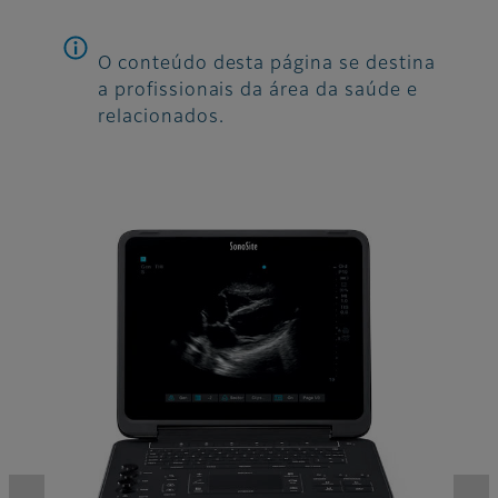
O conteúdo desta página se destina
a profissionais da área da saúde e
relacionados.