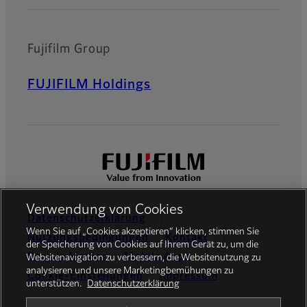
Fujifilm Group
FUJIFILM Holdings
Verwendung von Cookies
Datenschutzerklärung
Wenn Sie auf „Cookies akzeptieren“ klicken, stimmen Sie
Nutzungsbedingungen
Kontakt
der Speicherung von Cookies auf Ihrem Gerät zu, um die
Soziale Medien
Mobile Apps
Websitenavigation zu verbessern, die Websitenutzung zu
analysieren und unsere Marketingbemühungen zu
Cookie-Einstellungen
Impressum
unterstützen.
Datenschutzerklärung
Global site