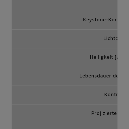
Keystone-Korrekt
Lichtquell
Helligkeit [ANS
Lebensdauer der Lic
*
Kontrast
Projizierte Bil