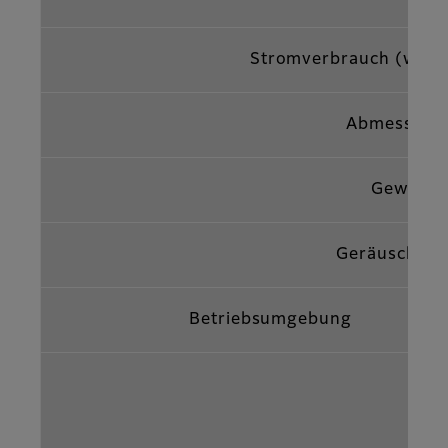
Stromverbrauch (währ
Abmessung
Gewicht
Geräuschpeg
Betriebsumgebung