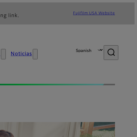
Fujifilm USA Website
ng link.
s
Noticias