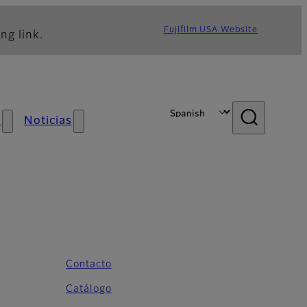
Fujifilm USA Website
ng link.
s
Noticias
Contacto
ormación general
Catálogo