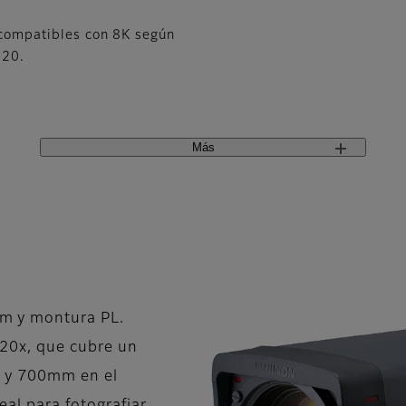
x compatibles con 8K según
020.
Más
m y montura PL.
20x, que cubre un
o y 700mm en el
eal para fotografiar