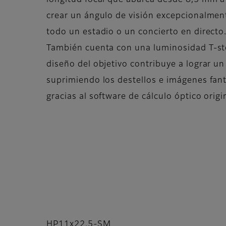
longitud focal que abarca desde 8,5 mm a
crear un ángulo de visión excepcionalment
todo un estadio o un concierto en directo
También cuenta con una luminosidad T-sto
diseño del objetivo contribuye a lograr u
suprimiendo los destellos e imágenes fa
gracias al software de cálculo óptico origin
HP11x22.5-SM