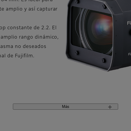
 64 mm. Es ideal para
e amplio y así capturar
.
p constante de 2.2. El
n amplio rango dinámico,
ntasma no deseados
al de Fujifilm.
Más