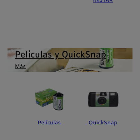
INSTAX
Películas y QuickSnap
Más
Películas
QuickSnap