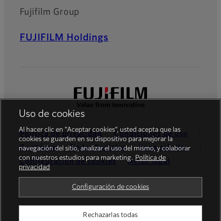
Fujifilm Group
FUJIFILM Holdings
Uso de cookies
Al hacer clic en “Aceptar cookies”, usted acepta que las
Política de privacidad
Condiciones de uso
cookies se guarden en su dispositivo para mejorar la
Contactar
Redes Sociales
Apps móviles
navegación del sitio, analizar el uso del mismo, y colaborar
con nuestros estudios para marketing.
Política de
Configuración de cookies
Aviso legal
privacidad
Global site
Configuración de cookies
Rechazarlas todas
© FUJIFILM Europe GmbH