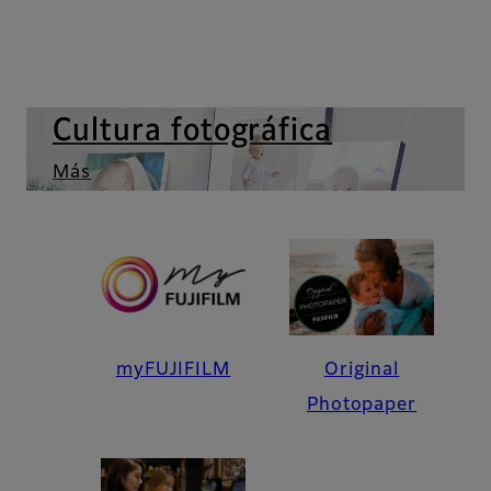
Cultura fotográfica
Más
myFUJIFILM
Original
Photopaper