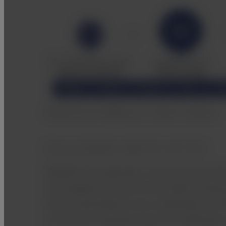
Obtención de imágenes de cerebro rutinarias
Efectos de RADAR en ARM TOF y GrE T2*WI
RADAR se ha aplicado a secuencias de GrE
tecnología de corrección de señal de alta 
Esto ha permitido el uso combinado con 
secuencias necesarias para los exámenes 