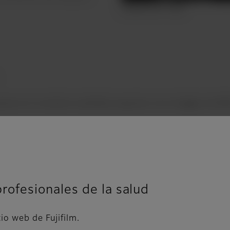
placa en la arteria carótida requiere una imagen de R
profesionales de la salud
tio web de Fujifilm.