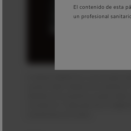
El contenido de esta pá
un profesional sanitari
El método RADAR-SE no sincronizado (t
escaneo radial o Radial Scan) mantiene u
afectado por la pulsación y puede realiza
contraste en T1 adecuado para el diagnóst
características de la placa.