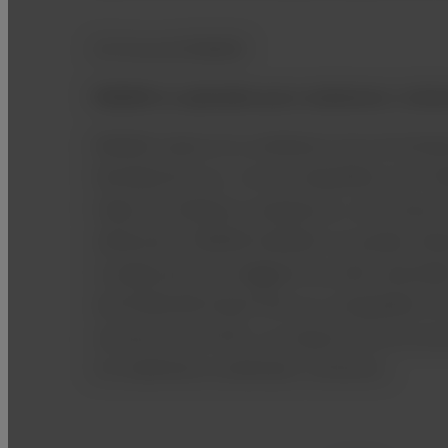
All Around RADAR
RADAR es aplicable para exámenes rutinar
RADAR reduce los artefactos de movimien
facilidad de uso, al ser compatible con mú
todas las bobinas receptoras y secciones 
arbitrarias. RADAR también se puede util
la obtención de imágenes de alta velocid
de ECHELON Smart Plus es compatible co
secuencias de GrE y la mayoría de las sec
los exámenes cerebrales rutinarios.