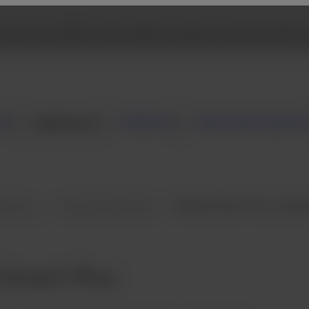
 browse Fujifilm USA website, please click the followi
mo
Healthcare
Industria
Acerca de nosotro
M con im…
ECHELON Smart Plus
ECHELON Smart Plus: aplicac
- Aplicación
Smart Plus