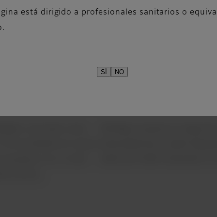
gina está dirigido a profesionales sanitarios o equiv
o.
SÍ
NO
ambién conocido como
SIR Map muestra el mapa de c
n TR constante sin verse
intensidad de la señal despu
r escaneos con un alto
señal de la ROI utilizando la
ico de las