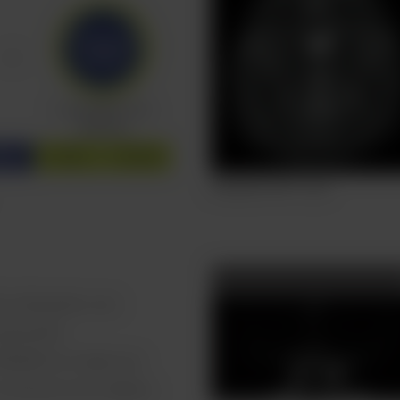
 utilizando una
precisión.
RADAR en todas las
rutinarios de cabeza.