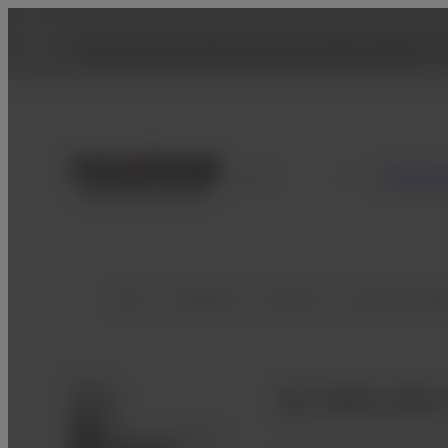
You are accessing from the United States. To
Consu
Spain
Inicio
Healthcare
RM & TC
Sistema de R
ECHELON 