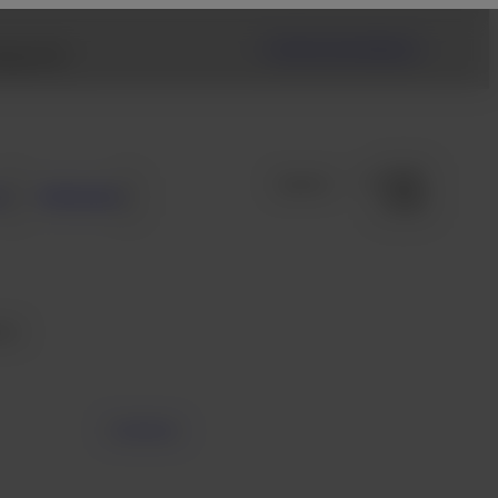
Fujifilm USA Website
ng link.
s
Noticias
ión
Contacto