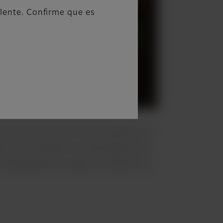
alente. Confirme que es
olores en función de la relación de
és de normalizar la intensidad de la
 intensidad de la señal de referencia.