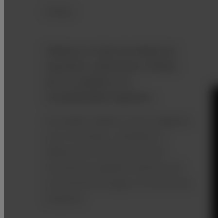
FatSep
FatSep es un tipo de método de
supresión y está menos influido
por los cambios en la
susceptibilidad magnética.
Se pueden obtener varias imágenes
con un escaneo, utilizando la
diferencia en la frecuencia de
resonancia (cambios químicos de
los protones de agua y los protones
de grasa).