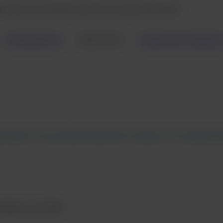
gen, funcionamiento silencioso y velocidad.
SynergyDrive
Aplicación
Galería de imágene
tinado a los profesionales de la salud y sus equivale
 imágenes de RM