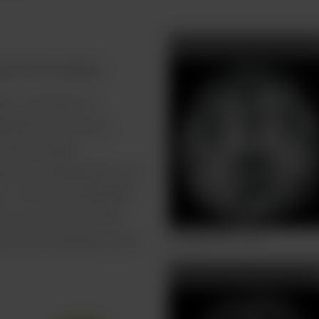
ios de la cabeza
to y aumenta la
ltiples secuencias,
transversales
izar en combinación con
ad. “All Around RADAR”
n secuencias de TOF,
uencias necesarias para