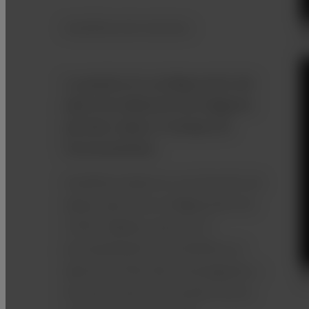
AutoPose de columna
La ayuda en la configuración del
plano de obtención de imágenes
permite reducir el tiempo de
funcionamiento.
AutoPose Spine es una función de
apoyo para una configuración de
cortes rápida y precisa. El
procesamiento de AutoPose se
ejecuta al final del escanograma y
las posiciones de escaneo de las