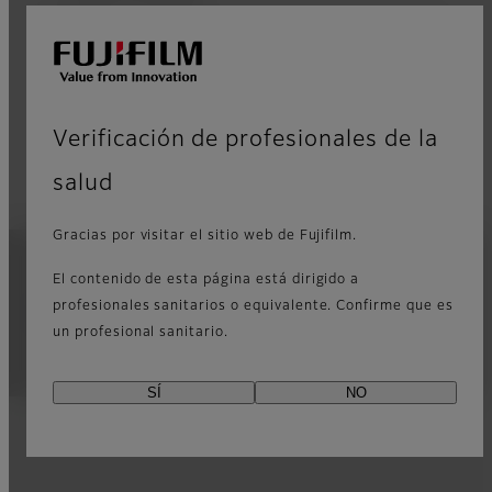
* Póngase en contacto con su distribuidor local
de FUJIFILM Healthcare Corporation para
obtener más información.
Verificación de profesionales de la
salud
Gracias por visitar el sitio web de Fujifilm.
El contenido de esta página está dirigido a
profesionales sanitarios o equivalente. Confirme que es
Contacto
un profesional sanitario.
SÍ
NO