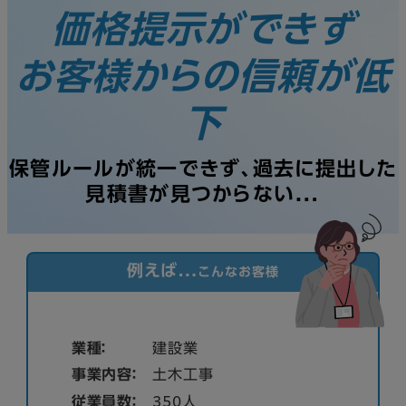
価格提示ができず
お客様からの信頼が低
下
保管ルールが統一できず、過去に提出した
見積書が見つからない…
例えば…
こんなお客様
業種：
建設業
事業内容：
土木工事
従業員数：
350人