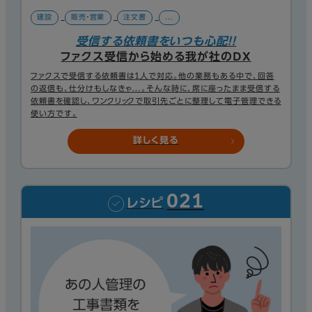
建設
販売・営業
注文書
…
受信する依頼書をいつも心配！！
ファクス受信から始める我が社のDX
ファクスで受信する依頼書は1人で対応。他の業務もある中で、回答
の返信も、仕分けもしなきゃ…。そんな時に、席に座ったまま受信する
依頼書を確認し、ワンクリックで取引先ごとに整理して電子管理できる
使い方です。
詳しく見る
021
レシピ