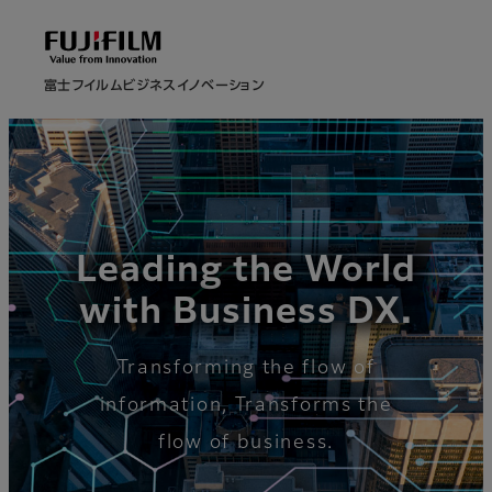
富士フイルムビジネスイノベーション
Leading the World
with Business DX.
Transforming the flow of
information, Transforms the
flow of business.