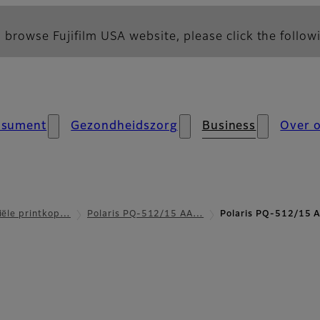
 browse Fujifilm USA website, please click the followi
nsument
Gezondheidszorg
Business
Over 
iële printkop…
Polaris PQ-512/15 AA…
Polaris PQ-512/15 