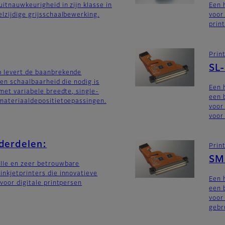
uitnauwkeurigheid in zijn klasse in
Een 
lzijdige grijsschaalbewerking.
voor
prin
Prin
SL
 levert de baanbrekende
 en schaalbaarheid die nodig is
Een 
 met variabele breedte, single-
een 
materiaaldepositietoepassingen.
voor
voor 
nderdelen:
Prin
SM
lle en zeer betrouwbare
nkjetprinters die innovatieve
Een 
 voor digitale printpersen
een 
voor
gebru