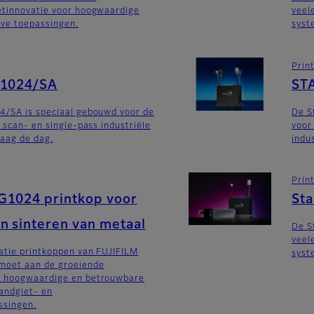
etinnovatie voor hoogwaardige
veel
eve toepassingen.
syst
Prin
G1024/SA
ST
4/SA is speciaal gebouwd voor de
De S
 scan- en single-pass industriële
voor
aag de dag.
indu
Prin
G1024 printkop voor
St
n sinteren van metaal
De S
veel
atie printkoppen van FUJIFILM
syst
moet aan de groeiende
n hoogwaardige en betrouwbare
andgiet- en
ssingen.