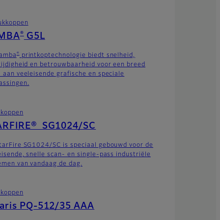
ukkoppen
®
MBA
G5L
®
Samba
printkoptechnologie biedt snelheid,
zijdigheid en betrouwbaarheid voor een breed
a aan veeleisende grafische en speciale
assingen.
tkoppen
ARFIRE® SG1024/SC
tarFire SG1024/SC is speciaal gebouwd voor de
eisende, snelle scan- en single-pass industriële
emen van vandaag de dag.
tkoppen
laris PQ-512/35 AAA