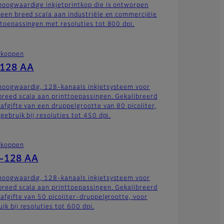
hoogwaardige inkjetprintkop die is ontworpen
 een breed scala aan industriële en commerciële
ttoepassingen met resoluties tot 800 dpi.
tkoppen
-128 AA
hoogwaardig, 128-kanaals inkjetsysteem voor
breed scala aan printtoepassingen. Gekalibreerd
 afgifte van een druppelgrootte van 80 picoliter,
gebruik bij resoluties tot 450 dpi.
tkoppen
-128 AA
hoogwaardig, 128-kanaals inkjetsysteem voor
breed scala aan printtoepassingen. Gekalibreerd
 afgifte van 50 picoliter-druppelgrootte, voor
ik bij resoluties tot 600 dpi.