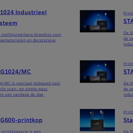
1024 Industrieel
Prin
ST
ysteem
De S
t configureerbare breedtes voor
de v
ouwmaterialen en decoratieve
indu
Prin
SG1024/MC
ST
4/MC is speciaal gebouwd voor
De S
elle scan- en single-pass
de v
en van vandaag de dag.
indu
Prin
G600-printkop
St
printkopserie is een
De S