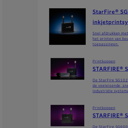
StarFire® SG
inkjetprints
Snel afdrukken me
het printen van b
toepassingen.
Printkoppen
STARFIRE® 
De StarFire SG102
de veeleisende, sn
industriële system
Printkoppen
STARFIRE® S
De StarFire SG600-