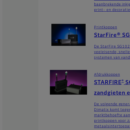
baanbrekende inkj
print- en decorati
Printkoppen
StarFire® S
De StarFire SG102
veeleisende, snelle
systemen van vand
Afdrukkoppen
®
STARFIRE
S
zandgieten e
De volgende gener
Dimatix komt tege
marktbehoefte aa
printkoppen voor z
metaalsintertoepa