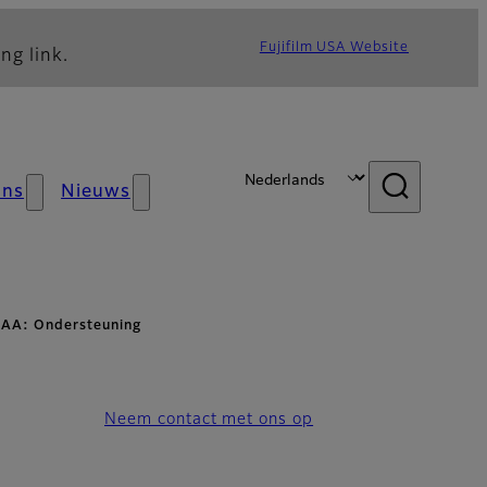
Fujifilm USA Website
ng link.
ons
Nieuws
AAA: Ondersteuning
Neem contact met ons op