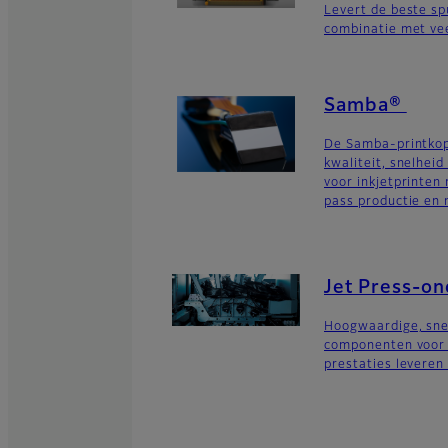
Levert de beste sp
combinatie met vee
Samba®
De Samba-printkop
kwaliteit, snelheid
voor inkjetprinten
pass productie en 
Jet Press-o
Hoogwaardige, sne
componenten voor i
prestaties leveren