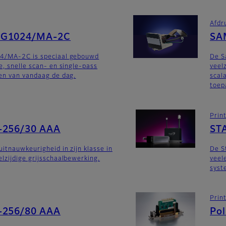
Afdr
SG1024/MA-2C
SA
4/MA-2C is speciaal gebouwd
De 
e, snelle scan- en single-pass
veel
en van vandaag de dag.
scal
toep
Prin
-256/30 AAA
ST
uitnauwkeurigheid in zijn klasse in
De S
lzijdige grijsschaalbewerking.
veel
syst
Prin
-256/80 AAA
Po