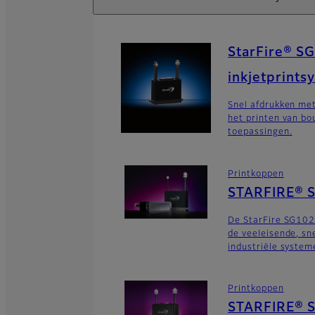
StarFire® SG
inkjetprints
Snel afdrukken me
het printen van b
toepassingen.
Printkoppen
STARFIRE® 
De StarFire SG102
de veeleisende, sn
industriële system
Printkoppen
STARFIRE® S