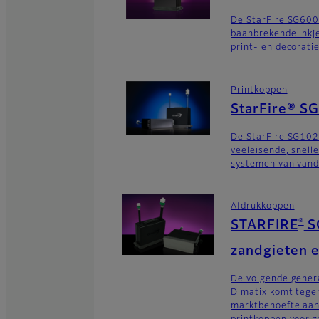
De StarFire SG600-
baanbrekende inkj
print- en decorati
Printkoppen
StarFire® S
De StarFire SG102
veeleisende, snelle
systemen van vand
Afdrukkoppen
®
STARFIRE
S
zandgieten e
De volgende gener
Dimatix komt tege
marktbehoefte aa