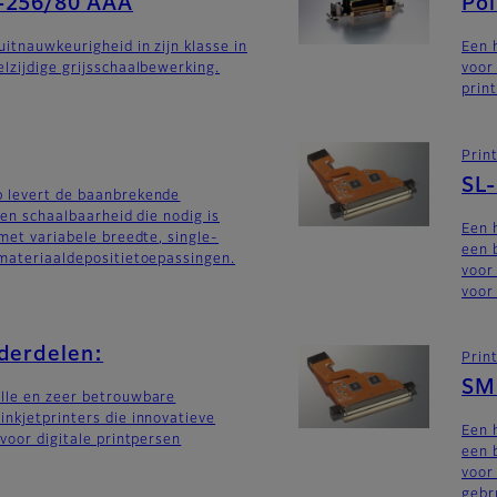
-256/80 AAA
Po
uitnauwkeurigheid in zijn klasse in
Een 
lzijdige grijsschaalbewerking.
voor
prin
Prin
SL
 levert de baanbrekende
 en schaalbaarheid die nodig is
Een 
 met variabele breedte, single-
een 
materiaaldepositietoepassingen.
voor
voor 
nderdelen:
Prin
SM
lle en zeer betrouwbare
nkjetprinters die innovatieve
Een 
 voor digitale printpersen
een 
voor
gebru