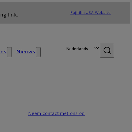
Fujifilm USA Website
ng link.
ons
Nieuws
Neem contact met ons op