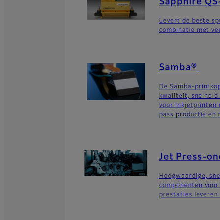
Sapphire QS
Levert de beste sp
combinatie met vee
Samba®
De Samba-printkop
kwaliteit, snelheid
voor inkjetprinten
pass productie en 
Jet Press-o
Hoogwaardige, sne
componenten voor i
prestaties leveren