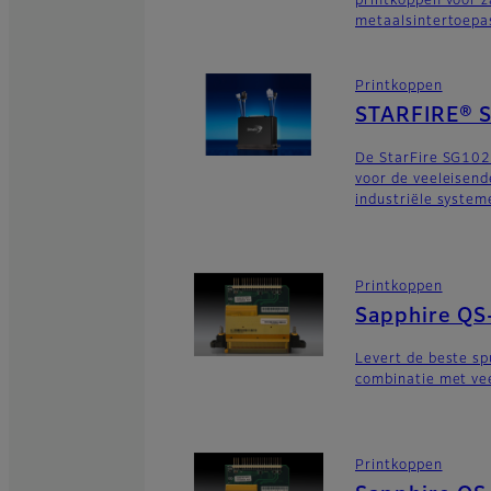
printkoppen voor z
metaalsintertoepa
Printkoppen
STARFIRE® 
De StarFire SG102
voor de veeleisend
industriële system
Printkoppen
Sapphire QS
Levert de beste sp
combinatie met vee
Printkoppen