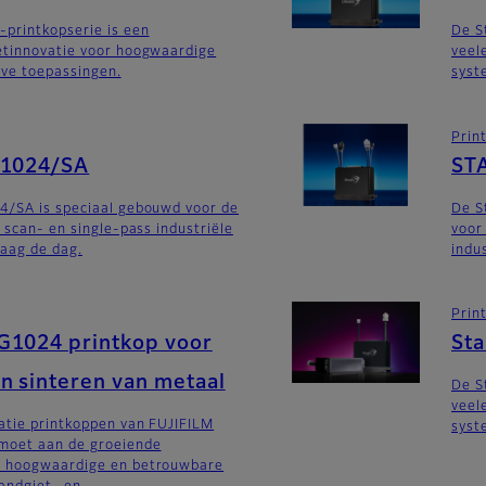
printkopserie is een
De S
etinnovatie voor hoogwaardige
veel
eve toepassingen.
syst
Prin
G1024/SA
ST
4/SA is speciaal gebouwd voor de
De S
 scan- en single-pass industriële
voor
aag de dag.
indu
Prin
G1024 printkop voor
St
n sinteren van metaal
De S
veel
atie printkoppen van FUJIFILM
syst
moet aan de groeiende
n hoogwaardige en betrouwbare