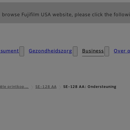
 browse Fujifilm USA website, please click the followi
nsument
Gezondheidszorg
Business
Over 
iële printkop…
SE-128 AA
SE-128 AA: Ondersteuning