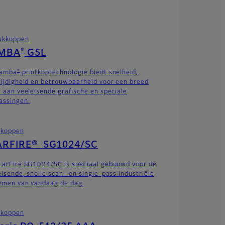
ukkoppen
®
MBA
G5L
®
Samba
printkoptechnologie biedt snelheid,
zijdigheid en betrouwbaarheid voor een breed
a aan veeleisende grafische en speciale
assingen.
tkoppen
ARFIRE® SG1024/SC
tarFire SG1024/SC is speciaal gebouwd voor de
eisende, snelle scan- en single-pass industriële
emen van vandaag de dag.
tkoppen