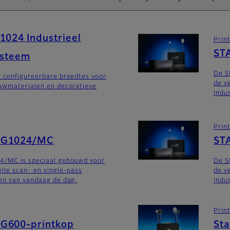
1024 Industrieel
Prin
ST
ysteem
De S
t configureerbare breedtes voor
de v
ouwmaterialen en decoratieve
indu
Prin
SG1024/MC
ST
4/MC is speciaal gebouwd voor
De S
elle scan- en single-pass
de v
en van vandaag de dag.
indu
Prin
G600-printkop
St