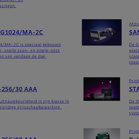
andgiet- en
ssingen.
Afdr
SG1024/MA-2C
SA
4/MA-2C is speciaal gebouwd
De 
e, snelle scan- en single-pass
veel
en van vandaag de dag.
scal
toep
Prin
-256/30 AAA
ST
uitnauwkeurigheid in zijn klasse in
De S
lzijdige grijsschaalbewerking.
veel
syst
Prin