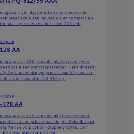
laris PQ-512/35 AAA
hoogwaardige inkjetprintkop die is ontworpen
 een breed scala aan industriële en commerciële
ttoepassingen met resoluties tot 800 dpi.
tkoppen
-128 AA
hoogwaardig, 128-kanaals inkjetsysteem voor
breed scala aan printtoepassingen. Gekalibreerd
 afgifte van een druppelgrootte van 80 picoliter,
gebruik bij resoluties tot 450 dpi.
tkoppen
-128 AA
hoogwaardig, 128-kanaals inkjetsysteem voor
breed scala aan printtoepassingen. Gekalibreerd
 afgifte van 50 picoliter-druppelgrootte, voor
ik bij resoluties tot 600 dpi.