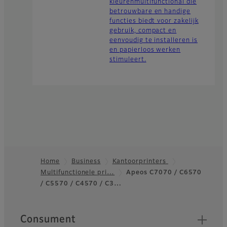
kleurenmultifunctional die
betrouwbare en handige
functies biedt voor zakelijk
gebruik, compact en
eenvoudig te installeren is
en papierloos werken
stimuleert.
Home
Business
Kantoorprinters
Multifunctionele pri…
Apeos C7070 / C6570
Footer
/ C5570 / C4570 / C3…
Quick Links
Consument