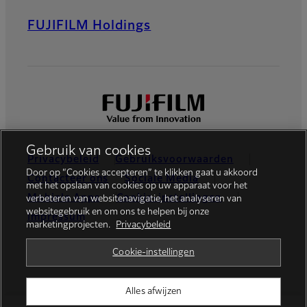
FUJIFILM Holdings
Gebruik van cookies
Privacybeleid
Gebruiksvoorwaarden
Door op “Cookies accepteren” te klikken gaat u akkoord
Contacteer ons
Sociale Media
met het opslaan van cookies op uw apparaat voor het
Mobiele Apps
Cookie-instellingen
verbeteren van websitenavigatie, het analyseren van
websitegebruik en om ons te helpen bij onze
Impressum
marketingprojecten.
Privacybeleid
Global site
Cookie-instellingen
Alles afwijzen
© FUJIFILM Europe GmbH