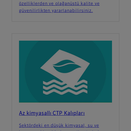
özelliklerden ve olağanüstü kalite ve
güvenilirlikten yararlanabilirsiniz.
Az kimyasallı CTP Kalıpları
Sektördeki en düşük kimyasal, su ve