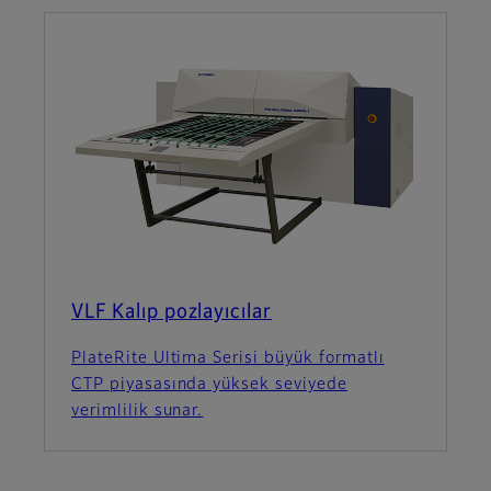
VLF Kalıp pozlayıcılar
PlateRite Ultima Serisi büyük formatlı
CTP piyasasında yüksek seviyede
verimlilik sunar.