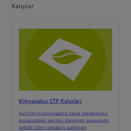
Kalıplar
Kimyasalsız CTP Kalıpları
Fujifilm'in kimyasalsız kalıp teknolojileri
konusundaki geçmiş deneyimi sayesinde,
sektör lideri olmasını sağlayan