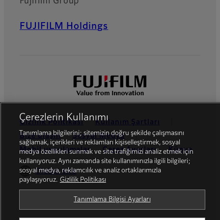
Fujifilm Group
FUJIFILM Holdings
Çerezlerin Kullanımı
Gizlilik Politikası
Kullanım Şartları
Tanımlama bilgilerini; sitemizin doğru şekilde çalışmasını
Bize ulaşın
Sosyal Medya
sağlamak, içerikleri ve reklamları kişiselleştirmek, sosyal
Mobil uygulamalar
Çerez Ayarları
Künye
medya özellikleri sunmak ve site trafiğimizi analiz etmek için
kullanıyoruz. Aynı zamanda site kullanımınızla ilgili bilgileri;
sosyal medya, reklamcılık ve analiz ortaklarımızla
Global site
paylaşıyoruz.
Gizlilik Politikası
Tanımlama Bilgisi Ayarları
© FUJIFILM Dis Ticaret A.S.