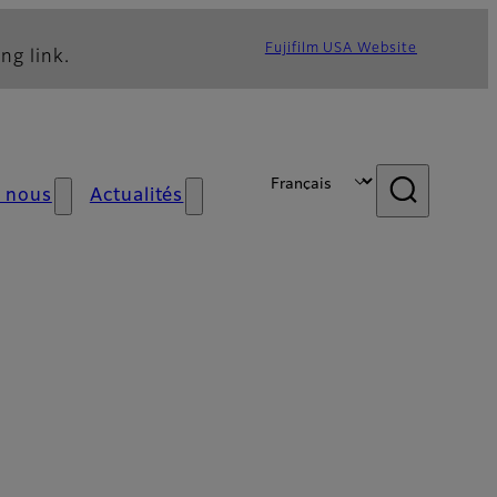
Fujifilm USA Website
ng link.
 nous
Actualités