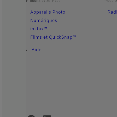
Produits et Services
Produit
Appareils Photo
Rad
Numériques
instax™
Films et QuickSnap™
Aide
Official Social Media Accounts