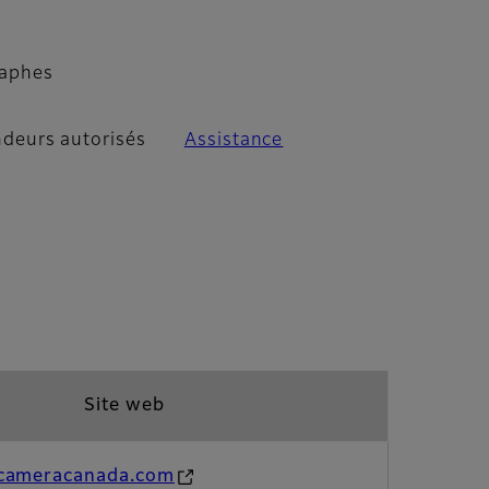
raphes
deurs autorisés
Assistance
Site web
cameracanada.com