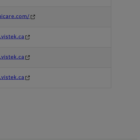
nicare.com/
vistek.ca
vistek.ca
vistek.ca