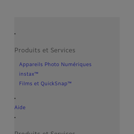
Quick Links
Footer
Produits et Services
Appareils Photo Numériques
instax™
Films et QuickSnap™
Aide