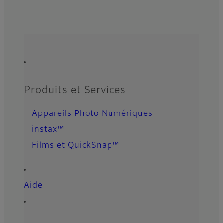
Quick Links
Footer
Produits et Services
Appareils Photo Numériques
instax™
Films et QuickSnap™
Aide