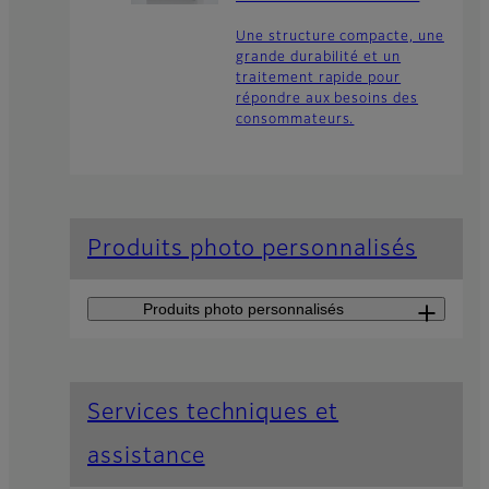
Une structure compacte, une
grande durabilité et un
traitement rapide pour
répondre aux besoins des
consommateurs.
Produits photo personnalisés
Produits photo personnalisés
Fujifilm Printlife
Services techniques et
Le mouvement Fujifilm
Printlife vise à inspirer,
assistance
éduquer et sensibiliser à
l’importance d’imprimer des