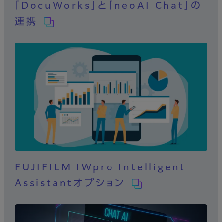
「DocuWorks」と「neoAI Chat」の
連携
FUJIFILM IWpro Intelligent
Assistantオプション