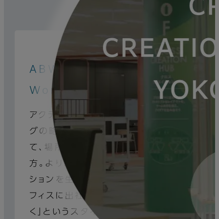
ABW（Activity Based
Working）
アクティビティ･ベースド･ワーキン
グの略で、業務内容や気分に合わせ
て、場所を自由に選択するという働き
方。よりコラボレーションやイノベー
ションを生み出すために、従来の「オ
フィスに出社し、決められた席で働
く」というスタイルに変わり、自由度