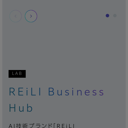
LAB
REiLI Business
Hub
AI技術ブランド「REiLI