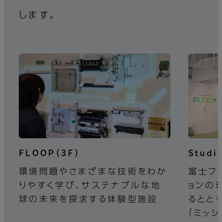
します。
FLOOP（3F）
Studi
環境問題やさまざまな技術をわか
富士フ
りやすく学び、サステナブルな地
ョンの
球の未来を探求する体験型施設
るとと
「ミッ