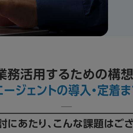
を業務活用するための構想
・エージェントの
導入・定着
討にあたり、
こんな課題はござ