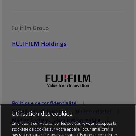
Fujifilm Group
FUJIFILM Holdings
Politique de confidentialité
Conditions d’utilisation
Nous contacter
Utilisation des cookies
Médias Sociaux
Application mobile
En cliquant sur « Autoriser les cookies », vous acceptez le
Configurations des cookies
stockage de cookies sur votre appareil pour améliorer la
navigation sur le site, analyser son utilisation et contribuer