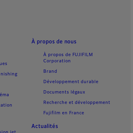
À propos de nous
À propos de FUJIFILM
Corporation
ques
Brand
inishing
Développement durable
Documents légaux
néma
Recherche et développement
cation
Fujifilm en France
Actualités
sion jet