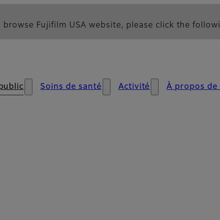
 browse Fujifilm USA website, please click the followi
public
Soins de santé
Activité
À propos de