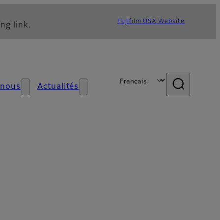
Fujifilm USA Website
ng link.
 nous
Actualités