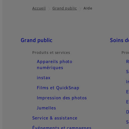
Accueil
Grand public
Aide
Footer
Quick Links
Grand public
Soins d
Produits et services
Pro
Appareils photo
R
numériques
S
instax
I
Films et QuickSnap
E
Impression des photos
E
Jumelles
D
Service & assistance
S
Événements et campagnes