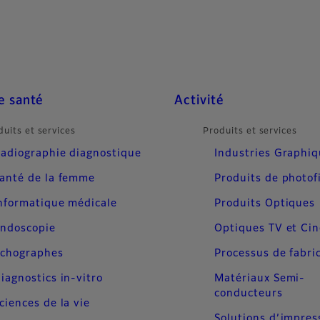
e santé
Activité
duits et services
Produits et services
adiographie diagnostique
Industries Graphi
anté de la femme
Produits de photof
nformatique médicale
Produits Optiques
ndoscopie
Optiques TV et Ci
chographes
Processus de fabri
iagnostics in-vitro
Matériaux Semi-
conducteurs
ciences de la vie
Solutions d’impres