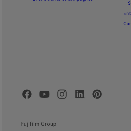
S
Ent
Con
Comptes officiels réseaux sociaux
Fujifilm Group