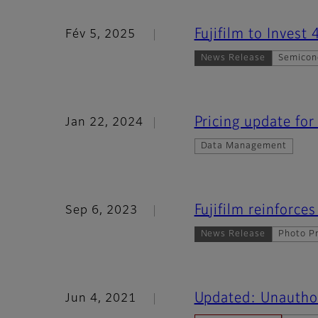
Fujifilm to Invest
Fév 5, 2025
News Release
Semicon
Pricing update fo
Jan 22, 2024
Data Management
Fujifilm reinforces
Sep 6, 2023
News Release
Photo Pr
Updated: Unauthori
Jun 4, 2021