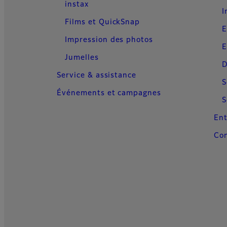
instax
I
Films et QuickSnap
E
Impression des photos
E
Jumelles
D
Service & assistance
S
Événements et campagnes
S
Ent
Con