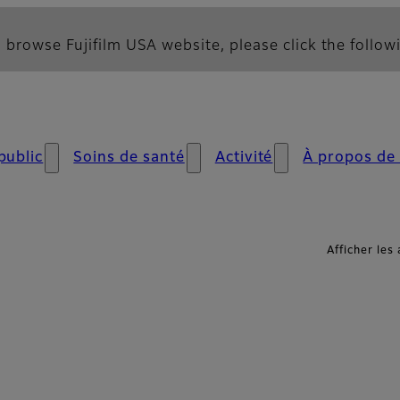
 browse Fujifilm USA website, please click the followi
public
Soins de santé
Activité
À propos de
Afficher les