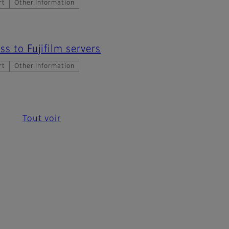
rt
Other Information
s to Fujifilm servers
rt
Other Information
Tout voir