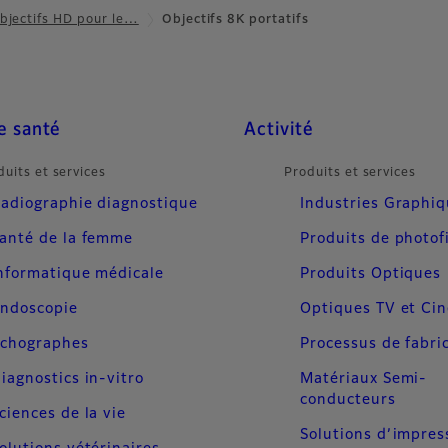
bjectifs HD pour le…
Objectifs 8K portatifs
e santé
Activité
duits et services
Produits et services
adiographie diagnostique
Industries Graphi
anté de la femme
Produits de photof
nformatique médicale
Produits Optiques
ndoscopie
Optiques TV et Ci
chographes
Processus de fabri
iagnostics in-vitro
Matériaux Semi-
conducteurs
ciences de la vie
Solutions d’impres