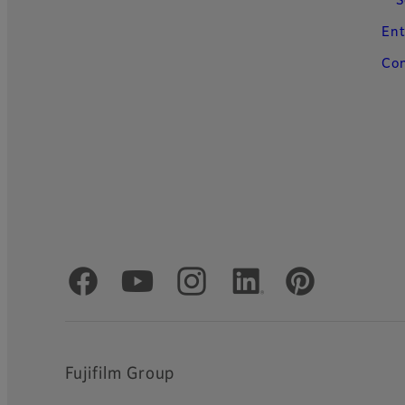
S
Ent
Con
Comptes officiels réseaux sociaux
Fujifilm Group