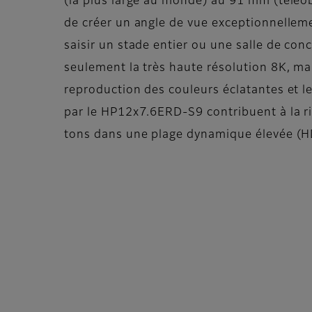
(la plus large au monde) au 91 mm (téléob
de créer un angle de vue exceptionnellem
saisir un stade entier ou une salle de conc
seulement la très haute résolution 8K, ma
reproduction des couleurs éclatantes et l
par le HP12x7.6ERD-S9 contribuent à la r
tons dans une plage dynamique élevée (H