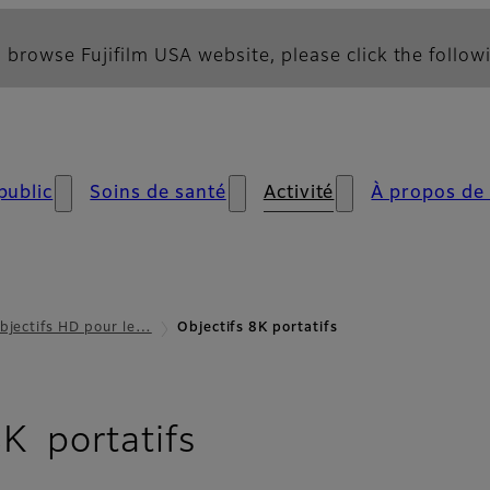
 browse Fujifilm USA website, please click the followi
public
Soins de santé
Activité
À propos de
bjectifs HD pour le…
Objectifs 8K portatifs
- Présentation
8K portatifs