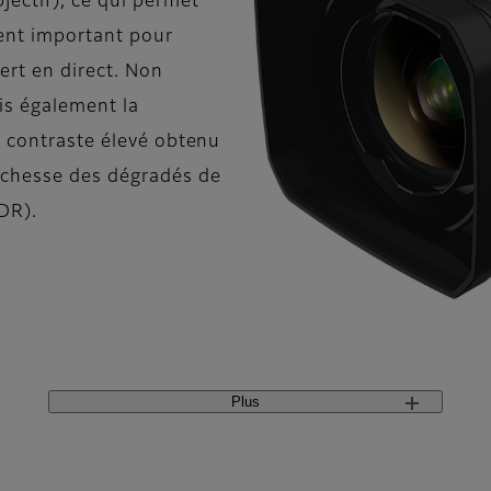
jectif), ce qui permet
ent important pour
ert en direct. Non
is également la
e contraste élevé obtenu
ichesse des dégradés de
DR).
Plus