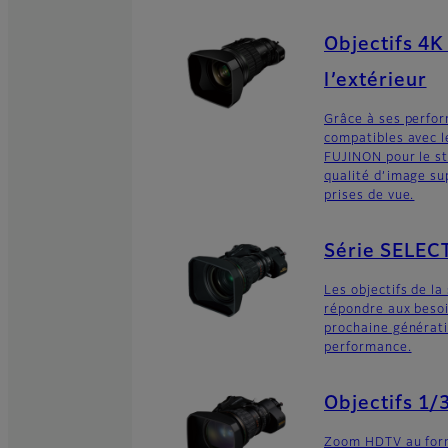
Objectifs 4K 
l’extérieur
Grâce à ses perfo
compatibles avec l
FUJINON pour le st
qualité d’image su
prises de vue.
Série SELEC
Les objectifs de l
répondre aux beso
prochaine générat
performance.
Objectifs 1/
Zoom HDTV au form