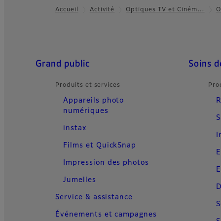
Accueil
Activité
Optiques TV et Ciném…
O
Footer
Quick Links
Grand public
Soins d
Produits et services
Pro
Appareils photo
R
numériques
S
instax
I
Films et QuickSnap
E
Impression des photos
E
Jumelles
D
Service & assistance
S
Événements et campagnes