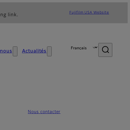
Fujifilm USA Website
ng link.
 nous
Actualités
Nous contacter