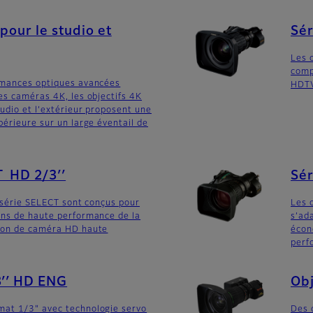
pour le studio et
Sér
Les 
comp
rmances optiques avancées
HDTV
es caméras 4K, les objectifs 4K
udio et l’extérieur proposent une
périeure sur un large éventail de
T HD 2/3′′
Sér
a série SELECT sont conçus pour
Les 
ins de haute performance de la
s’ad
ion de caméra HD haute
écon
perf
3′′ HD ENG
Obj
at 1/3" avec technologie servo
Des 