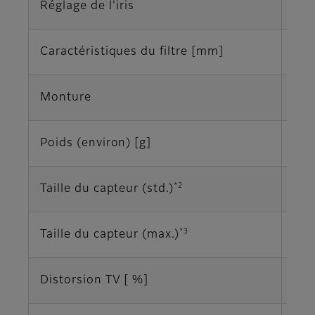
Réglage de l'iris
Ma
Caractéristiques du filtre [mm]
M25
Monture
Mon
Poids (environ) [g]
79
*2
Taille du capteur (std.)
2/3
*3
Taille du capteur (max.)
2/3
Distorsion TV [ %]
-1,