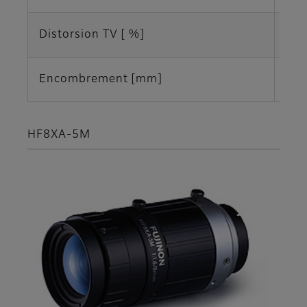
Distorsion TV [ %]
-2,
Encombrement [mm]
Φ3
HF8XA-5M