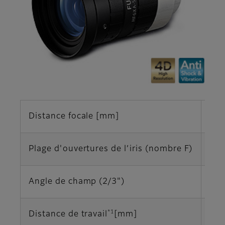
Distance focale [mm]
6
Plage d'ouvertures de l’iris (nombre F)
F1.
Angle de champ (2/3")
74,
*1
Distance de travail
[mm]
∞‐