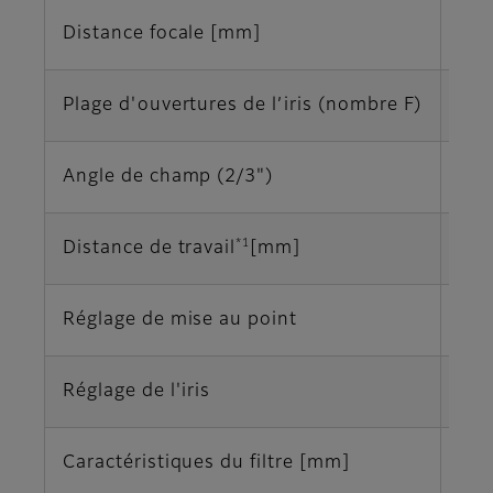
Distance focale [mm]
12
Plage d'ouvertures de l’iris (nombre F)
F1,
Angle de champ (2/3")
40,
*1
Distance de travail
[mm]
∞‐
Réglage de mise au point
Ma
Réglage de l'iris
Ma
Caractéristiques du filtre [mm]
M25