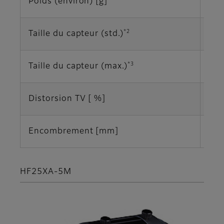
Poids (environ) [g]
71
*2
Taille du capteur (std.)
2/3
*3
Taille du capteur (max.)
1/1
Distorsion TV [ %]
-0,
Encombrement [mm]
Φ29
HF25XA-5M