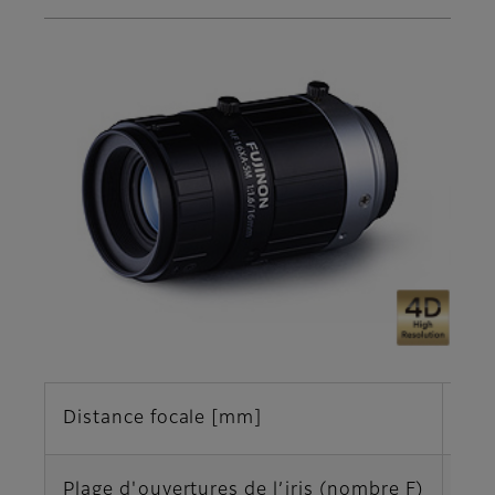
Distance focale [mm]
16
Plage d'ouvertures de l’iris (nombre F)
F1,