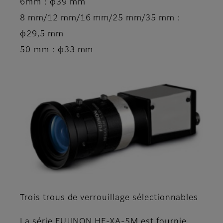
6mm : φ39 mm
8 mm/12 mm/16 mm/25 mm/35 mm :
φ29,5 mm
50 mm : φ33 mm
Trois trous de verrouillage sélectionnables
La série FUJINON HF-XA-5M est fournie