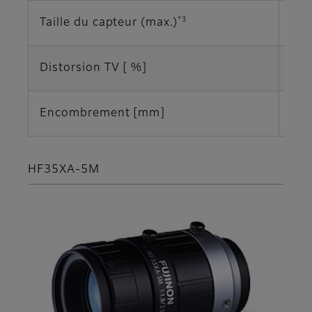
*3
Taille du capteur (max.)
1/1
Distorsion TV [ %]
-0,
Encombrement [mm]
Φ29
HF35XA-5M