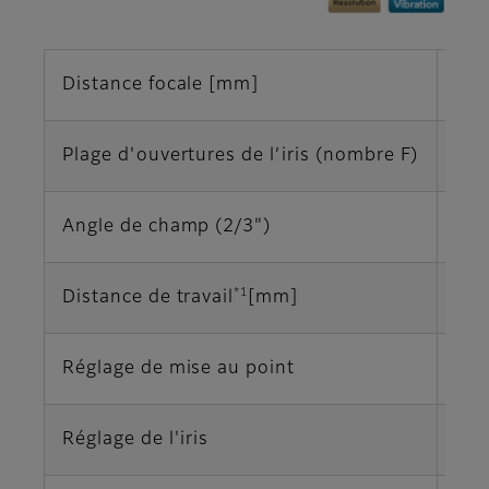
Distance focale [mm]
50
Plage d'ouvertures de l’iris (nombre F)
F2.
Angle de champ (2/3")
10,
*1
Distance de travail
[mm]
∞‐
Réglage de mise au point
Ma
Réglage de l'iris
Ma