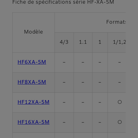
Fiche de spécifications série HF-XA-5M
Formats co
Modèle
4/3
1.1
1
1/1,2
HF6XA-5M
－
－
－
－
HF8XA-5M
－
－
－
－
HF12XA-5M
－
－
－
○
HF16XA-5M
－
－
－
○