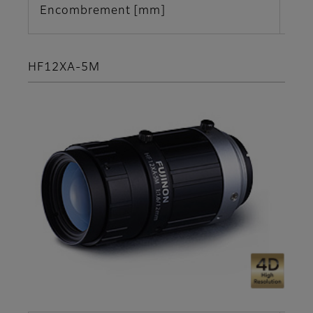
Encombrement [mm]
Φ29
HF12XA-5M