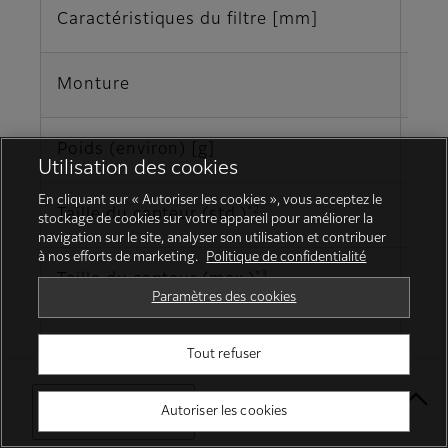
Caractéristiques du filtre [mm]
M30
Monture
Mon
Poids (environ) [g]
95
Utilisation des cookies
En cliquant sur « Autoriser les cookies », vous acceptez le
*2
Taille du capteur (std.)
2/3
stockage de cookies sur votre appareil pour améliorer la
navigation sur le site, analyser son utilisation et contribuer
à nos efforts de marketing.
Politique de confidentialité
*3
Taille du capteur (max.)
1,1
Paramètres des cookies
Distorsion TV [ %]
0,0
Tout refuser
Encombrement [mm]
φ33
Select Your Location
Autoriser les cookies