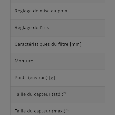
Réglage de mise au point
Ma
Réglage de l'iris
Ma
Caractéristiques du filtre [mm]
M37
Monture
Mon
Poids (environ) [g]
10
*2
Taille du capteur (std.)
2/3
*3
Taille du capteur (max.)
2/3