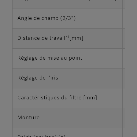
Angle de champ (2/3")
31,
*1
Distance de travail
[mm]
∞-
Réglage de mise au point
Ma
Réglage de l'iris
Ma
Caractéristiques du filtre [mm]
M25
Monture
Mon