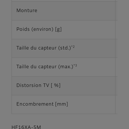
Monture
Mon
Poids (environ) [g]
79
*2
Taille du capteur (std.)
2/3
*3
Taille du capteur (max.)
1/1
Distorsion TV [ %]
-1,
Encombrement [mm]
Φ29
HF16XA-5M