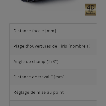
Distance focale [mm]
8
Plage d'ouvertures de l’iris (nombre F)
F1,
Angle de champ (2/3")
58,
*1
Distance de travail
[mm]
∞‐
Réglage de mise au point
Ma