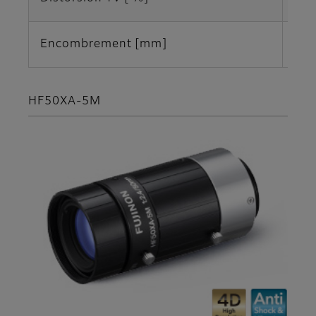
Encombrement [mm]
Φ29
HF50XA-5M