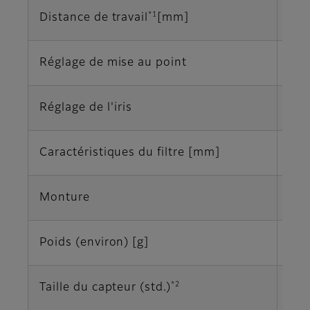
*1
Distance de travail
[mm]
∞-
Réglage de mise au point
Ma
Réglage de l'iris
Ma
Caractéristiques du filtre [mm]
M25
Monture
Mon
Poids (environ) [g]
72
*2
Taille du capteur (std.)
2/3