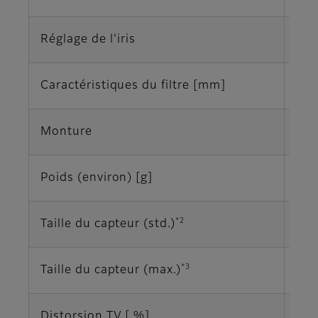
Réglage de l'iris
Ma
Caractéristiques du filtre [mm]
M25
Monture
Mon
Poids (environ) [g]
60
*2
Taille du capteur (std.)
2/3
*3
Taille du capteur (max.)
1/1
Distorsion TV [ %]
0,1