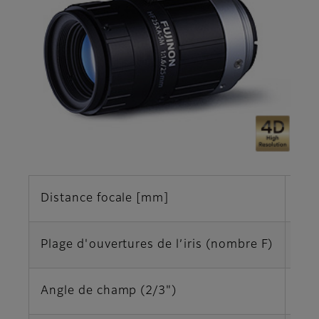
Distance focale [mm]
25
Plage d'ouvertures de l’iris (nombre F)
F1,
Angle de champ (2/3")
20,