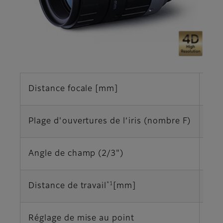
Distance focale [mm]
35
Plage d'ouvertures de l’iris (nombre F)
F1.
Angle de champ (2/3")
14,
*1
Distance de travail
[mm]
∞‐
Réglage de mise au point
Ma