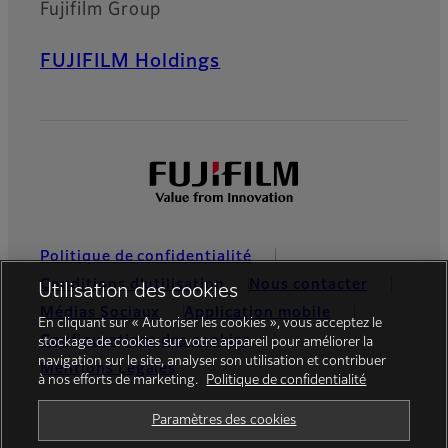
Fujifilm Group
FUJIFILM Holdings
Politique de confidentialité
Conditions d’utilisation
Nous contacter
Utilisation des cookies
Médias Sociaux
Application mobile
En cliquant sur « Autoriser les cookies », vous acceptez le
Configurations des cookies
stockage de cookies sur votre appareil pour améliorer la
navigation sur le site, analyser son utilisation et contribuer
Mentions Légales
à nos efforts de marketing.
Politique de confidentialité
Global site
Paramètres des cookies