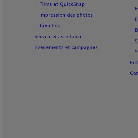
Films et QuickSnap
E
Impression des photos
E
Jumelles
D
Service & assistance
S
Événements et campagnes
S
Ent
Con