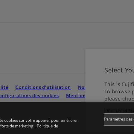
Select Yo
This is Fuji
lité
Conditions d’utilisation
Nous contacter
Média
To browse p
onfigurations des cookies
Mentions Légales
please choo
Visit United St
See all cou
Paramètres des 
de cookies sur votre appareil pour améliorer
efforts de marketing.
Politique de