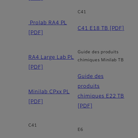
C41
Prolab RA4 PL
C41 E18 TB
[PDF]
[PDF]
Guide des produits
RA4 Large Lab PL
chimiques Minilab TB
[PDF]
Guide des
produits
Minilab CPxx PL
chimiques E22 TB
[PDF]
[PDF]
C41
E6