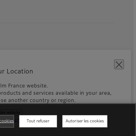
ur Location
film France website.
s Sociaux
Global site
roducts and services available in your area,
se another country or region.
ates website
ntries and regions
cookies
Tout refuser
Autoriser les cookies