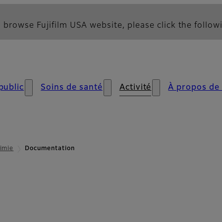
 browse Fujifilm USA website, please click the followi
public
Soins de santé
Activité
À propos de
imie
Documentation