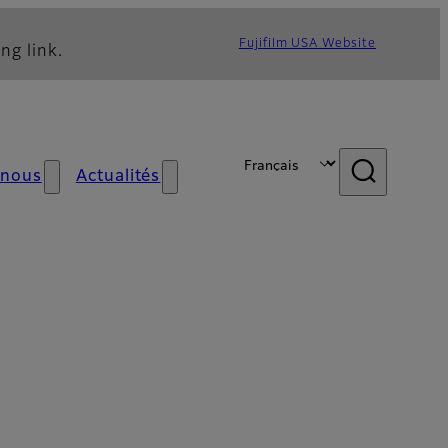
Fujifilm USA Website
ng link.
 nous
Actualités