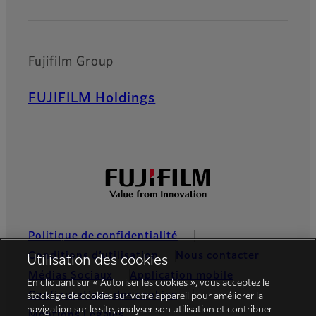
Fujifilm Group
FUJIFILM Holdings
Politique de confidentialité
Conditions d’utilisation
Nous contacter
Utilisation des cookies
Médias Sociaux
Application mobile
En cliquant sur « Autoriser les cookies », vous acceptez le
Configurations des cookies
stockage de cookies sur votre appareil pour améliorer la
navigation sur le site, analyser son utilisation et contribuer
Mentions Légales