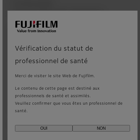
50 pièces/boîte
Pour FUJI DRI-CHEM 7000/NX700
Vérification du statut de
professionnel de santé
Merci de visiter le site Web de Fujifilm.
Le contenu de cette page est destiné aux
professionnels de santé et assimilés.
Veuillez confirmer que vous êtes un professionnel de
santé.
GOBELETS DE MÉLANGE S
OUI
NON