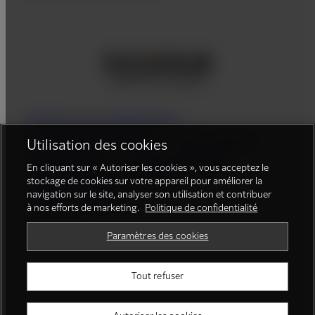
Politique de confidentialité
Conditions d’utilisation
Nous contacter
Utilisation des cookies
Médias Sociaux
Application mobile
En cliquant sur « Autoriser les cookies », vous acceptez le
Configurations des cookies
stockage de cookies sur votre appareil pour améliorer la
navigation sur le site, analyser son utilisation et contribuer
Mentions Légales
à nos efforts de marketing.
Politique de confidentialité
Global site
Paramètres des cookies
Tout refuser
© FUJIFILM France S.A.S.