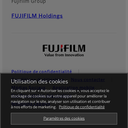
Fujifilm Group
FUJIFILM Holdings
Politique de confidentialité
Conditions d’utilisation
Nous contacter
Utilisation des cookies
Médias Sociaux
Application mobile
En cliquant sur « Autoriser les cookies », vous acceptez le
Configurations des cookies
stockage de cookies sur votre appareil pour améliorer la
navigation sur le site, analyser son utilisation et contribuer
Mentions Légales
à nos efforts de marketing.
Politique de confidentialité
Global site
Paramètres des cookies