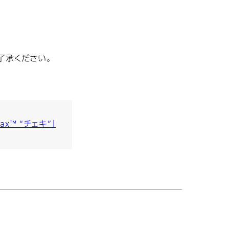
了承ください。
ax™ “チェキ”」