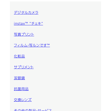
デジタルカメラ
instax™ “チェキ”
写真プリント
フィルム・写ルンです™
化粧品
サプリメント
双眼鏡
抗菌用品
交換レンズ
その他の製品・サービス