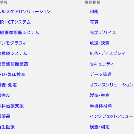
情報
製品情報
ヘルスケアITソリューション
印刷
MRI・CTシステム
写真
X線画像診断システム
光学デバイス
マンモグラフィ
放送・映画
内視鏡システム
広告・ディスプレイ
超音波診断装置
セキュリティ
IVD・臨床検査
データ管理
検査・測定
オフィスソリューション
医療AI
製造・生産
外科治療支援
半導体材料
医薬品
インクジェットソリュー
再生医療
検査・測定