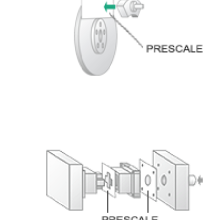
た
確
原