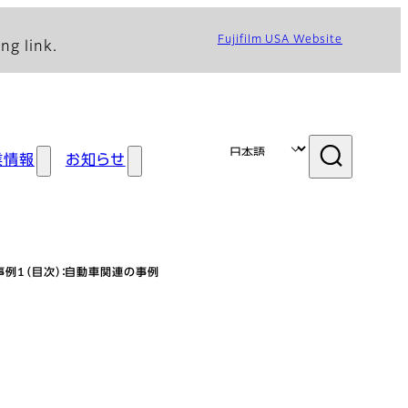
Fujifilm USA Website
ng link.
業情報
お知らせ
事例1（目次）：自動車関連の事例