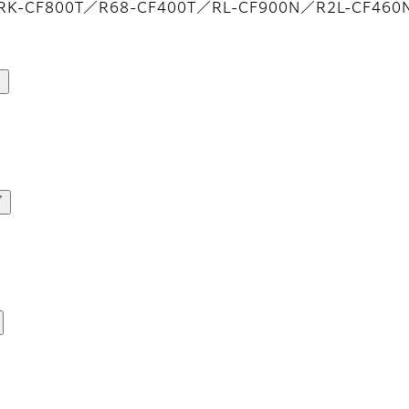
K-CF800T／R68-CF400T／RL-CF900N／R2L-CF460
ド
ド