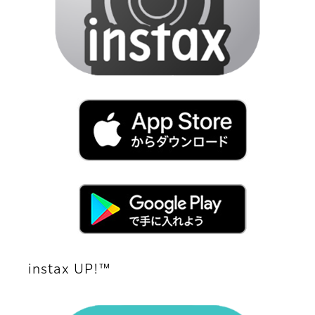
instax UP!™