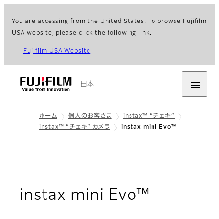
You are accessing from the United States. To browse Fujifilm
USA website, please click the following link.
Fujifilm USA Website
日本
ホーム
個人のお客さま
instax™ “チェキ”
instax™ “チェキ” カメラ
instax mini Evo™
: 概要
instax mini Evo™