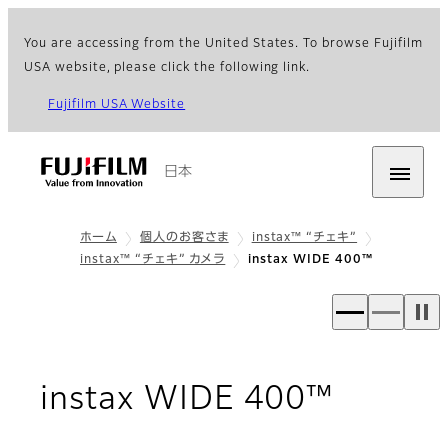
You are accessing from the United States. To browse Fujifilm
USA website, please click the following link.
Fujifilm USA Website
日本
ホーム
個人のお客さま
instax™ “チェキ”
instax™ “チェキ” カメラ
instax WIDE 400™
: 概要
instax WIDE 400™