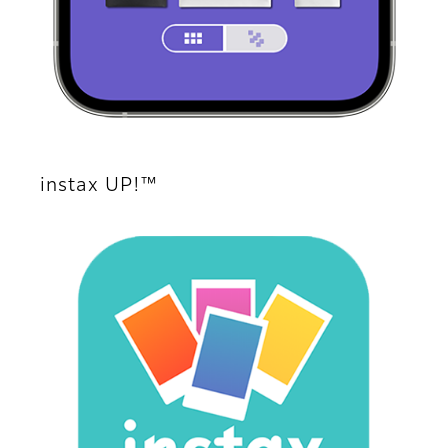
instax UP!™