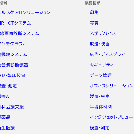
情報
製品情報
ヘルスケアITソリューション
印刷
MRI・CTシステム
写真
X線画像診断システム
光学デバイス
マンモグラフィ
放送・映画
内視鏡システム
広告・ディスプレイ
超音波診断装置
セキュリティ
IVD・臨床検査
データ管理
検査・測定
オフィスソリューション
医療AI
製造・生産
外科治療支援
半導体材料
医薬品
インクジェットソリュー
再生医療
検査・測定