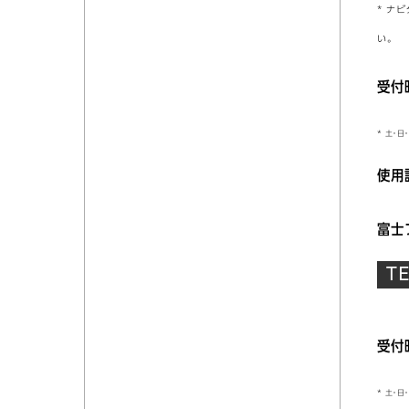
* ナ
い。
受付時
* 土・
使用
富士
受付時
* 土・