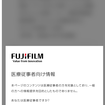
検査システム（NEXUS）導入と Assista機能
を中心とした効果について～検査時間管理‧
業務管理システムによる業務効率化と
ISO15189取得への活用～
大野 真一 様（富士市立中央病院）
演者2
生理検査におけるデータ分析とエコーレポ
ートのTAT削減 ～医師に伝わるエコーレポ
医療従事者向け情報
ート 当院での工夫～
石田 啓介 様（仙台厚生病院）
本ページのコンテンツは医療従事者の方を対象としており、一般
の方への情報提供を目的としたものでありません。
あなたは医療従事者ですか？
セミナー詳細はこちら
[PDF]