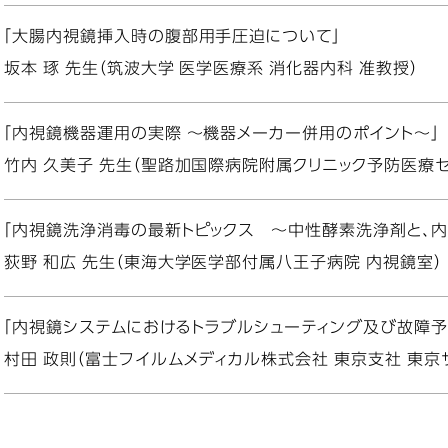
「大腸内視鏡挿入時の腹部用手圧迫について」
坂本 琢 先生（筑波大学 医学医療系 消化器内科 准教授）
「内視鏡機器運用の実際 ～機器メーカー併用のポイント～」
竹内 久美子 先生（聖路加国際病院附属クリニック予防医療セ
「内視鏡洗浄消毒の最新トピックス ～中性酵素洗浄剤と、
荻野 和広 先生（東海大学医学部付属八王子病院 内視鏡室）
「内視鏡システムにおけるトラブルシューティング及び故障予
村田 政則（富士フイルムメディカル株式会社 東京支社 東京