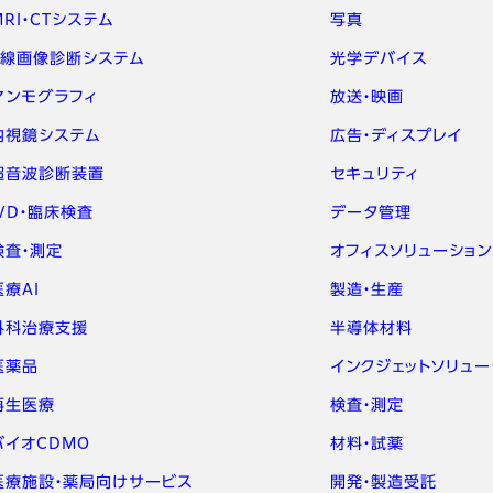
MRI・CTシステム
写真
X線画像診断システム
光学デバイス
マンモグラフィ
放送・映画
内視鏡システム
広告・ディスプレイ
超音波診断装置
セキュリティ
IVD・臨床検査
データ管理
検査・測定
オフィスソリューション
医療AI
製造・生産
外科治療支援
半導体材料
医薬品
インクジェットソリュー
再生医療
検査・測定
バイオCDMO
材料・試薬
医療施設・薬局向けサービス
開発・製造受託