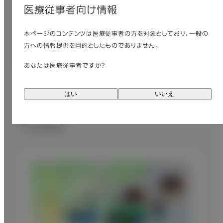
メールマガジン配信登録
医療従事者向け情報
富士フイルムメディカル株式会社の企
本ページのコンテンツは医療従事者の方を対象としており、一般の
業情報
方への情報提供を目的としたものでありません。
あなたは医療従事者ですか？
はい
いいえ
製品を安心・安全にご利用いただ
くために