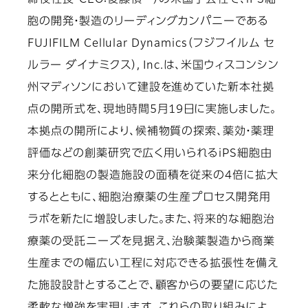
締役社長・CEO：後藤禎一）の米国子会社で、iPS細
胞の開発・製造のリーディングカンパニーである
FUJIFILM Cellular Dynamics（フジフイルム セ
ルラー ダイナミクス）, Inc.は、米国ウィスコンシン
州マディソンにおいて建設を進めていた新本社拠
点の開所式を、現地時間5月19日に実施しました。
本拠点の開所により、候補物質の探索、薬効・薬理
評価などの創薬研究で広く用いられるiPS細胞由
来分化細胞の製造施設の面積を従来の4倍に拡大
するとともに、細胞治療薬の生産プロセス開発用
ラボを新たに増設しました。また、将来的な細胞治
療薬の受託ニーズを見据え、治験薬製造から商業
生産までの幅広い工程に対応できる拡張性を備え
た施設設計とすることで、顧客からの要望に応じた