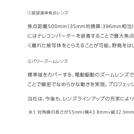
①超望遠単焦点レンズ
焦点距離500mm（35mm判換算：396mm相
にはテレコンバーターを装着することで最大焦点距
く離れた被写体をとらえることが可能。野鳥をは
②パワーズームレンズ
標準域をカバーする、電動駆動のズームレンズで
ことで緻密でなめらかな動きを実現。プロフェッ
当社は、今後も、レンズラインアップの充実によ
※1 対角線の長さが55mm（横43.8mm×縦32.9