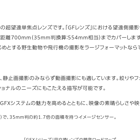
当）の超望遠単焦点レンズです。「GFレンズ」における望遠側撮影
離700mm（35mm判換算：554mm相当）までカバーしま
じめとする野生動物や飛行機の撮影をラージフォーマットなら
、静止画撮影のみならず動画撮影にも適しています。絞りやフ
ショナルのニーズにもこたえる描写が可能です。
りGFXシステムの魅力を高めるとともに、映像の素晴らしさや
mm）で、35mm判の約1.7倍の面積を持つイメージセンサー。