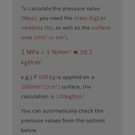
To calculate the pressure value
(Mpa)
, you need the
mass (kg)
or
newtons (N)
, as well as the
surface
2
2
area (mm
or cm
)
.
2
1 MPa = 1 N/mm
≒ 10.2
2
kgf/cm
e.g.) if
100 kg
is applied on a
2
2
100mm
(1cm
)
surface, the
2
calculation is
100kgf/cm
.
You can automatically check the
pressure values from the options
below.