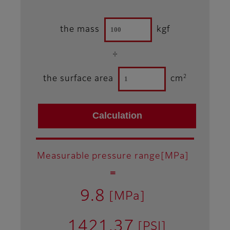
the mass
kgf
÷
2
the surface area
cm
Measurable pressure range[MPa]
＝
9.8
[MPa]
1421.37
[PSI]